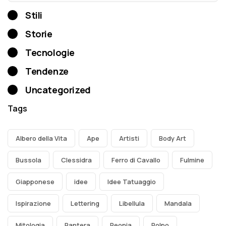
Stili
Storie
Tecnologie
Tendenze
Uncategorized
Tags
Albero della Vita
Ape
Artisti
Body Art
Bussola
Clessidra
Ferro di Cavallo
Fulmine
Giapponese
idee
Idee Tatuaggio
Ispirazione
Lettering
Libellula
Mandala
Mitologia
Pantera
Peonia
Polpo